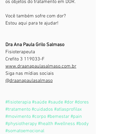
os objetos do tratamento em DOR.
Você também sofre com dor? 
Estou aqui para te ajudar!
Dra Ana Paula Grilo Salmaso
Fisioterapeuta
Crefito 3 119033-F
www.draanapaulasalmaso.com.br
Siga nas mídias sociais
@draanapaulasalmaso
#fisioterapia
#saúde
#saude
#dor
#dores
#tratamento
#cuidados
#atlasprofilax
#movimento
#corpo
#bemestar
#pain
#physiotherapy
#health
#wellness
#body
#somatoemocional