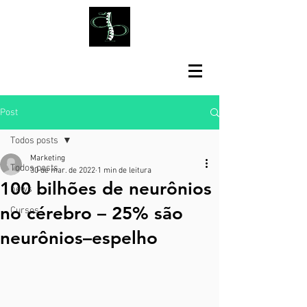
Post
Todos posts
Marketing
Todos posts
30 de mar. de 2022
1 min de leitura
100 bilhões de neurônios
news
no cérebro – 25% são
Cursos
neurônios–espelho