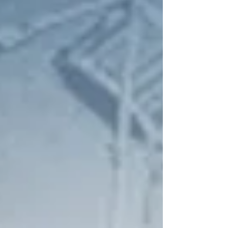
COFFITO/CREFITOs, dos quais 18 anos eu vivenciei. A
cerimônia foi realizada no Salão Nobre da USF
Universidade São Francisco - Campus Bragança
Paulista - SP.