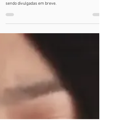
Marketing
25 de fev de 2025
1 min de leitura
CURSO DE ACUPUNTURA
AURICULAR
Curso com a Dra Ana Paula Grilo Salmaso terá datas
sendo divulgadas em breve.