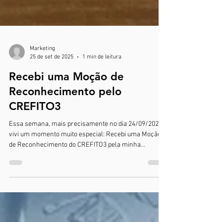
Marketing
25 de set de 2025
1 min de leitura
Recebi uma Moção de
Reconhecimento pelo
CREFITO3
Essa semana, mais precisamente no dia 24/09/2025,
vivi um momento muito especial: Recebi uma Moção
de Reconhecimento do CREFITO3 pela minha
trajetória na Fisioterapia. O evento faz parte da
comemoração dos 50 anos do sistema
COFFITO/CREFITOs, dos quais 18 anos eu vivenciei. A
cerimônia foi realizada no Salão Nobre da USF